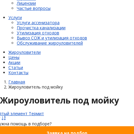
Лицензии
Частые вопросы
Услуги
Услуги ассенизатора
Прочистка канализации
Утилизация отходов
Вывоз СОЖ и утилизация отходов
Обслуживание жироуловителей
Жироуловители
Цены
Акции
Статьи
Контакты
Главная
Жироуловитель под мойку
Жироуловитель под мойку
ятый элемент
Термит
ужна помощь в подборе?
Заявка на подбор