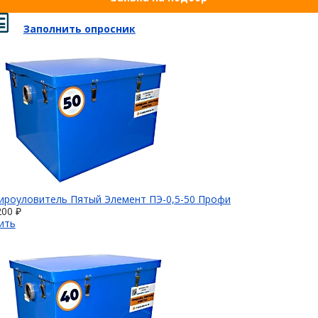
Заполнить опросник
ироуловитель Пятый Элемент ПЭ-0,5-50 Профи
200 ₽
ить