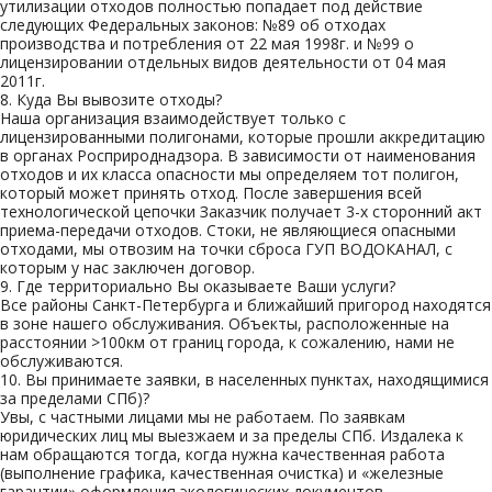
утилизации отходов полностью попадает под действие
следующих Федеральных законов: №89 об отходах
производства и потребления от 22 мая 1998г. и №99 о
лицензировании отдельных видов деятельности от 04 мая
2011г.
8.
Куда Вы вывозите отходы?
Наша организация взаимодействует только с
лицензированными полигонами, которые прошли аккредитацию
в органах Росприроднадзора. В зависимости от наименования
отходов и их класса опасности мы определяем тот полигон,
который может принять отход. После завершения всей
технологической цепочки Заказчик получает 3-х сторонний акт
приема-передачи отходов. Стоки, не являющиеся опасными
отходами, мы отвозим на точки сброса ГУП ВОДОКАНАЛ, с
которым у нас заключен договор.
9.
Где территориально Вы оказываете Ваши услуги?
Все районы Санкт-Петербурга и ближайший пригород находятся
в зоне нашего обслуживания. Объекты, расположенные на
расстоянии >100км от границ города, к сожалению, нами не
обслуживаются.
10.
Вы принимаете заявки, в населенных пунктах, находящимися
за пределами СПб)?
Увы, с частными лицами мы не работаем. По заявкам
юридических лиц мы выезжаем и за пределы СПб. Издалека к
нам обращаются тогда, когда нужна качественная работа
(выполнение графика, качественная очистка) и «железные
гарантии» оформления экологических документов.