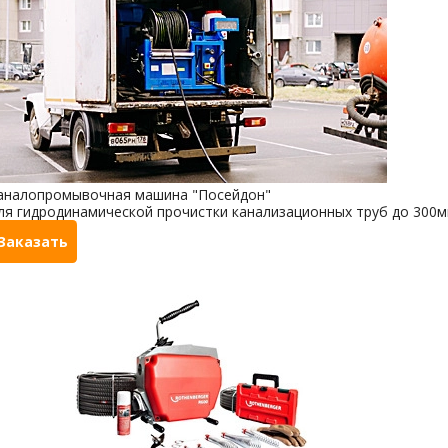
аналопромывочная машина "Посейдон"
ля гидродинамической прочистки канализационных труб до 300
Заказать