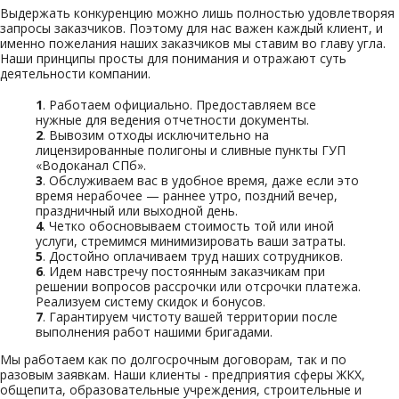
Выдержать конкуренцию можно лишь полностью удовлетворяя
запросы заказчиков. Поэтому для нас важен каждый клиент, и
именно пожелания наших заказчиков мы ставим во главу угла.
Наши принципы просты для понимания и отражают суть
деятельности компании.
1
. Работаем официально. Предоставляем все
нужные для ведения отчетности документы.
2
. Вывозим отходы исключительно на
лицензированные полигоны и сливные пункты ГУП
«Водоканал СПб».
3
. Обслуживаем вас в удобное время, даже если это
время нерабочее — раннее утро, поздний вечер,
праздничный или выходной день.
4
. Четко обосновываем стоимость той или иной
услуги, стремимся минимизировать ваши затраты.
5
. Достойно оплачиваем труд наших сотрудников.
6
. Идем навстречу постоянным заказчикам при
решении вопросов рассрочки или отсрочки платежа.
Реализуем систему скидок и бонусов.
7
. Гарантируем чистоту вашей территории после
выполнения работ нашими бригадами.
Мы работаем как по долгосрочным договорам, так и по
разовым заявкам. Наши клиенты - предприятия сферы ЖКХ,
общепита, образовательные учреждения, строительные и