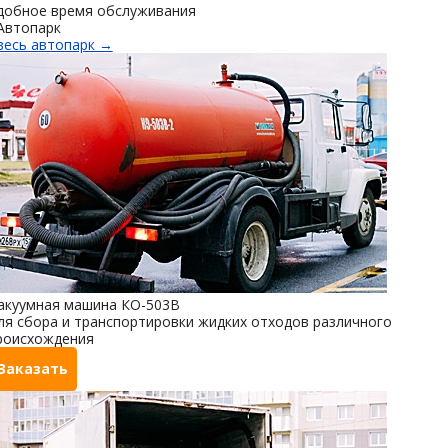
добное время обслуживания
Автопарк
весь автопарк →
акуумная машина КО-503В
ля сбора и транспортировки жидких отходов различного
роисхождения
Заказать