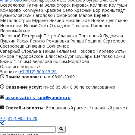
Всеволожск
Гатчина
Зеленогорск
Кировск
Колпино
Колтуши
Комарово
Коммунар
Красное Село
Красный Бор
Кронштадт
Кузьмоловский
Лаголово
Ломоносов
Малое Верево
Металлострой
Мурино
Низино
Никольское
Новое Девяткино
Новоселье
Новый Свет
Отрадное
Павлово
Павловск
Первомайское
Песочный
Петергоф
Петро-Славянка
Понтонный
Пудомяги
Пушкин
Рахья
Репино
Романовка
Ропша
Рощино
Сертолово
Сестрорецк
Синявино
Солнечное
Саперный
Стрельна
Тайцы
Тельмана
Токсово
Тярлево
Усть-
Ижора
Федоровское
Шлиссельбург
Шушары
Щеглово
Юкки
Янино-1
г.п.им.Свердлова
пос.им.Морозова
Остались вопросы?
Звоните:
+7 (812) 900-15-20
Прием заявок:
пн-вс 08:00-20:00
Оказание услуг:
пн-сб 05:00-18:00 по согласованию
assenizator-v-spb@yandex.ru
Способы оплаты:
безналичный расчет / наличный расчет
+7 (812) 900-15-20