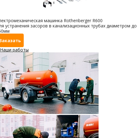
лектромеханическая машинка Rothenberger R600
ля устранения засоров в канализационных трубах диаметром до
50мм
Заказать
Наши работы