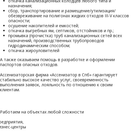
откачка канализационных колодцев любого типа и
назначения;
сбор, транспортирование и размещение/утилизация/
обезвреживание на полигонах жидких отходов III-V классов
опасности;
осушение накопителей и емкостей;
откачка выгребных ям, септиков, отстойников и пр.;
промывка (прочистка) труб канализационных сетей всех
назначений, производственных трубопроводов
гидродинамическим способом;
откачка жироуловителей
А также оказываем помощь в разработке и оформлении
паспортов опасных отходов.
Ассенизаторская фирма «Ассенизатор в Спб» гарантирует
стабильно высокое качество услуг, своевременность
выполнения заявок, лояльность по отношению к своим
клиентам.
Работаем на объектах любой сложности
редприятия,
изнес-центры