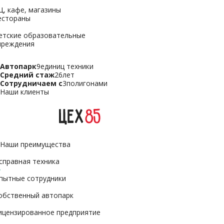
Ц, кафе, магазины
естораны
етские образовательные
чреждения
Автопарк
9
единиц техники
Средний стаж
26
лет
Сотрудничаем с
3
полигонами
Наши клиенты
Наши преимущества
справная техника
пытные сотрудники
обственный автопарк
ицензированное предприятие