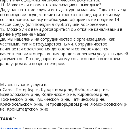
11.
Можете ли откачать канализацию в выходные?
Да, у нас на такие случаи есть дежурная машина. Однако выезд
по выходным осуществляется только по предварительному
согласованию: заявку необходимо оформить не позднее 14
часов среды (для поездки в субботу или воскресенье).
12.
Можно ли с вами договориться об откачке канализации в
ранние утренние часы?
Да, мы нацелены на сотрудничество с организациями, как
частными, так и с государственными. Сотрудничество
начинается с заключения договора и сопровождается
качественным и оперативным предоставлением услуг с выдачей
документов. По предварительному согласованию выезжаем
рано утром или поздно вечером.
Мы оказываем услуги в:
г.Санкт-Петербурге, Курортном р-не, Выборгский р-не,
Всеволожском р-не, Колпинском р-не, Кировском р-не,
Тосненском р-не, Пушкинском р-не, Гатчинском р-не,
Красносельском р-не, Петродворцовом р-не, Ломоносовском р-
не, Кронштадтском р-не
ТАКЖЕ:
Агалатово
Александровская
Белоостров
Бугры
Виллози