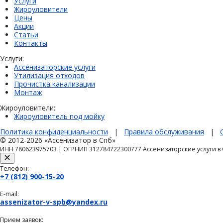
Услуги
Жироуловители
Цены
Акции
Статьи
Контакты
Услуги:
Ассенизаторские услуги
Утилизация отходов
Прочистка канализации
Монтаж
Жироуловители:
Жироуловитель под мойку
Политика конфиденциальности
|
Правила обслуживания
|
© 2012-2026 «Ассенизатор в Спб»
ИНН 780623975703 | ОГРНИП 312784722300777 Ассенизаторские услуги в
Телефон:
+7 (812) 900-15-20
E-mail:
assenizator-v-spb@yandex.ru
Прием заявок: