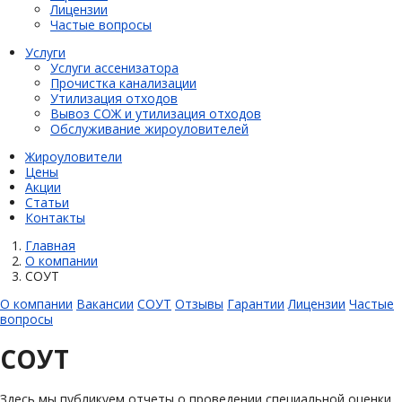
Лицензии
Частые вопросы
Услуги
Услуги ассенизатора
Прочистка канализации
Утилизация отходов
Вывоз СОЖ и утилизация отходов
Обслуживание жироуловителей
Жироуловители
Цены
Акции
Статьи
Контакты
Главная
О компании
СОУТ
О компании
Вакансии
СОУТ
Отзывы
Гарантии
Лицензии
Частые
вопросы
СОУТ
Здесь мы публикуем отчеты о проведении специальной оценки