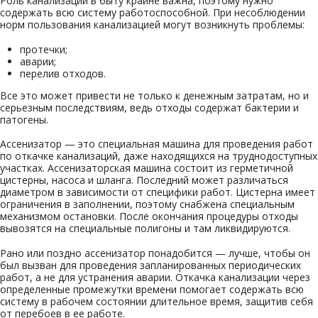
Роль канализации в быту крайне важна, поэтому нужно
содержать всю систему работоспособной. При несоблюдении
норм пользования канализацией могут возникнуть проблемы:
протечки;
аварии;
перелив отходов.
Все это может привести не только к денежным затратам, но и
серьезным последствиям, ведь отходы содержат бактерии и
патогены.
Ассенизатор — это специальная машина для проведения работ
по откачке канализаций, даже находящихся на труднодоступных
участках. Ассенизаторская машина состоит из герметичной
цистерны, насоса и шланга. Последний может различаться
диаметром в зависимости от специфики работ. Цистерна имеет
ограничения в заполнении, поэтому снабжена специальным
механизмом остановки. После окончания процедуры отходы
вывозятся на специальные полигоны и там ликвидируются.
Рано или поздно ассенизатор понадобится — лучше, чтобы он
был вызван для проведения запланированных периодических
работ, а не для устранения аварии. Откачка канализации через
определенные промежутки времени помогает содержать всю
систему в рабочем состоянии длительное время, защитив себя
от перебоев в ее работе.