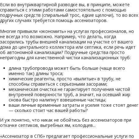
Если во внутриквартирной разводке вы, в принципе, можете
справиться с этими работами самостоятельно с помощью
подручных средств (спиральный трос, едкие щелочи), то во всех
других случаях требуется помощь ассенизаторов.
Многие привыкли «экономить» на услугах профессионалов, но
не всегда это возможно. Например, что делать, когда
засорились трубы внешней канализации на участке от вашего
дома до центрального коллектора или септика, если речь идет
об автономной канализации? Подручные средства просто
непригодны для качественной чистки канализационных труб:
длина трубопровода может быть больше (чаще всего
именно так) длины троса;
химические реагенты, просто «вылитые» в трубу, не
способны справиться с серьезными засорами;
механическая очистка не гарантирует получения чистой
внутренней поверхности труб, а значит, на осевший жир
снова быстро налипнут взвешенные частицы;
ваши личные временные затраты и усилия тоже стоят денег
— сколько стоит час вашей работы?
И уж понятно, что никак не обойтись без ассенизаторов при
откачке септиков, выгребных ям, колодцев...
«Ассенизатор в СПб» предлагает профессиональные услуги по