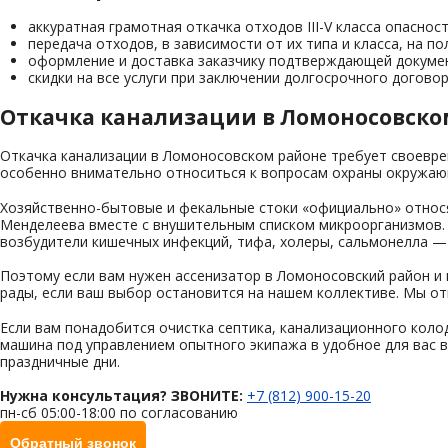
аккуратная грамотная откачка отходов III-V класса опасност
передача отходов, в зависимости от их типа и класса, на по
оформление и доставка заказчику подтверждающей докуме
скидки на все услуги при заключении долгосрочного договор
Откачка канализации в Ломоносовско
Откачка канализации в Ломоносовском районе требует своевре
особенно внимательно относиться к вопросам охраны окружаю
Хозяйственно-бытовые и фекальные стоки «официально» относят
Менделеева вместе с внушительным списком микроорганизмов. 
возбудители кишечных инфекций, тифа, холеры, сальмонелла — 
Поэтому если вам нужен ассенизатор в Ломоносовский район и 
рады, если ваш выбор остановится на нашем коллективе. Мы о
Если вам понадобится очистка септика, канализационного коло
машина под управлением опытного экипажа в удобное для вас в
праздничные дни.
Нужна консультация? ЗВОНИТЕ:
+7 (812) 900-15-20
пн-сб 05:00-18:00 по согласованию
Обратный звонок