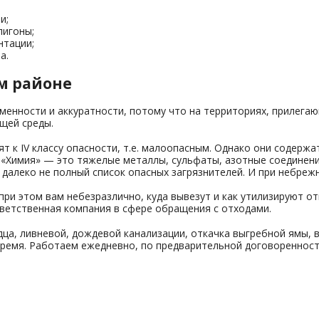
и;
лигоны;
нтации;
а.
м районе
менности и аккуратности, потому что на территориях, прилег
щей среды.
 к IV классу опасности, т.е. малоопасным. Однако они содержа
«Химия» — это тяжелые металлы, сульфаты, азотные соединени
далеко не полный список опасных загрязнителей. И при небрежн
при этом вам небезразлично, куда вывезут и как утилизируют о
тветственная компания в сфере обращения с отходами.
дца, ливневой, дождевой канализации, откачка выгребной ямы,
ремя. Работаем ежедневно, по предварительной договоренности