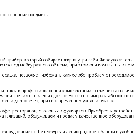
и посторонние предметы.
й прибор, который собирает жир внутри себя. Жироуловитель «П
ются под мойку разного объема, при этом они компактны и не 
 осадка, позволяет избежать каких-либо проблем с проходимос
ой, так и в профессиональной комплектации: отличается налич
роуловителя изготовлен из долговечного полимера и абсолютно
ежен и долговечен, при своевременном уходе и очистке.
афе, ресторанов, столовых и фудкортов. Приобрести устройст
канализаций, обслуживаем и продаем качественное оборудовани
 оборудование по Петербургу и Ленинградской области в удобно