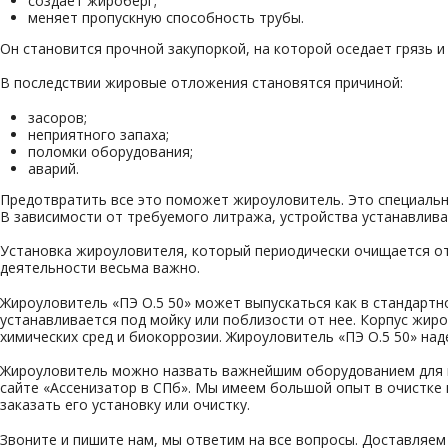
создает жироберг;
меняет пропускную способность трубы.
Он становится прочной закупоркой, на которой оседает грязь 
В последствии жировые отложения становятся причиной:
засоров;
неприятного запаха;
поломки оборудования;
аварий.
Предотвратить все это поможет жироуловитель. Это специальны
В зависимости от требуемого литража, устройства устанавлива
Установка жироуловителя, который периодически очищается от
деятельности весьма важно.
Жироуловитель «ПЭ О.5 50» может выпускаться как в стандартн
устанавливается под мойку или поблизости от нее. Корпус жи
химических сред и биокоррозии. Жироуловитель «ПЭ О.5 50» над
Жироуловитель можно назвать важнейшим оборудованием для к
сайте «Ассенизатор в СПб». Мы имеем большой опыт в очистке 
заказать его установку или очистку.
Звоните и пишите нам, мы ответим на все вопросы. Доставляем