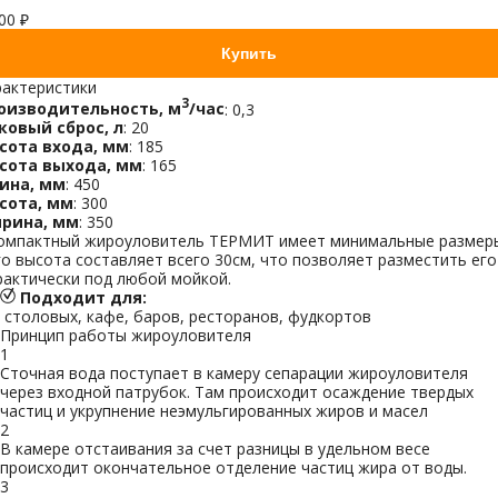
00 ₽
Купить
рактеристики
3
оизводительность, м
/час
: 0,3
ковый сброс, л
: 20
сота входа, мм
: 185
сота выхода, мм
: 165
ина, мм
: 450
сота, мм
: 300
рина, мм
: 350
омпактный жироуловитель ТЕРМИТ имеет минимальные размер
го высота составляет всего 30см, что позволяет разместить его
рактически под любой мойкой.
Подходит для:
столовых, кафе, баров, ресторанов, фудкортов
Принцип работы жироуловителя
1
Сточная вода поступает в камеру сепарации жироуловителя
через входной патрубок. Там происходит осаждение твердых
частиц и укрупнение неэмульгированных жиров и масел
2
В камере отстаивания за счет разницы в удельном весе
происходит окончательное отделение частиц жира от воды.
3