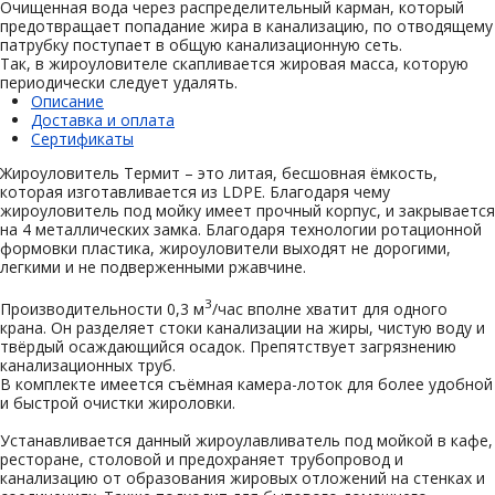
Очищенная вода через распределительный карман, который
предотвращает попадание жира в канализацию, по отводящему
патрубку поступает в общую канализационную сеть.
Так, в жироуловителе скапливается жировая масса, которую
периодически следует удалять.
Описание
Доставка и оплата
Сертификаты
Жироуловитель Термит – это литая, бесшовная ёмкость,
которая изготавливается из LDPE. Благодаря чему
жироуловитель под мойку имеет прочный корпус, и закрывается
на 4 металлических замка. Благодаря технологии ротационной
формовки пластика, жироуловители выходят не дорогими,
легкими и не подверженными ржавчине.
3
Производительности 0,3 м
/час вполне хватит для одного
крана. Он разделяет стоки канализации на жиры, чистую воду и
твёрдый осаждающийся осадок. Препятствует загрязнению
канализационных труб.
В комплекте имеется съёмная камера-лоток для более удобной
и быстрой очистки жироловки.
Устанавливается данный жироулавливатель под мойкой в кафе,
ресторане, столовой и предохраняет трубопровод и
канализацию от образования жировых отложений на стенках и